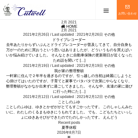
メニューを
お問い合わせ
2月 2021
HOME
2月 2021
2021年2月26日
/ Last updated :
2021年2月26日
その他
ドライブレコーダー
去年あたりからずいぶんとドライブレコーダーが普及してきて、自分自身も
万が一のために買おうという思いはありましたが、どういうものを買えばい
いか悩み続けていました。 そんなときに自動車保険の更新期日が近くなった
ため話を聞いて […]
2021年2月19日
/ Last updated :
2021年2月19日
その他
我が家の整理整頓
一軒家に住んで２年半を過ぎるのですが、引っ越しの当初は綺麗にしようと
心掛けてはいたのですが、子育てと家事でバタバタで次第にやらなくなり、
整理整頓がなかなか出来ずに過ごしてきました。 そんな中、友達の家に遊び
に行った時にた […]
2021年2月12日
/ Last updated :
2021年2月12日
その他
ことしのふゆ
ことしのふゆは、ゆきとかぜががとてもすごかったです。 このしゃしんみた
いに、わたしのくるまもゆきにうもれてました。 でも、こどもたちといっし
ょにゆきあそびができたのでたのしかったです。 えんどう
Recent posts
夏季休暇
2026年8月7日
夏