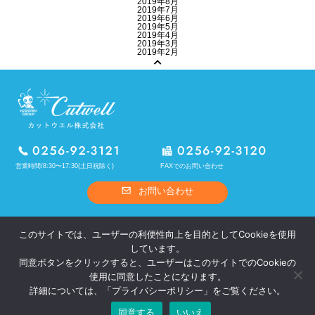
2019年8月
2019年7月
2019年6月
2019年5月
2019年4月
2019年3月
2019年2月
営業時間/8:30〜17:30(土日祝除く)
FAXでのお問い合わせ
お問い合わせ
ホーム
カットウエルとは
このサイトでは、ユーザーの利便性向上を目的としてCookieを使用
熱処理
OEM製品
しています。
オリジナル製品
設備概要
同意ボタンをクリックすると、ユーザーはこのサイトでのCookieの
採用情報
お問い合わせ
使用に同意したことになります。
プライバシーポリシー
サイトポリシー
詳細については、「
プライバシーポリシー
」をご覧ください。
同意する
いいえ