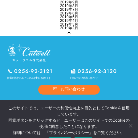
2019年9月
2019年8月
2019年7月
2019年6月
2019年5月
2019年4月
2019年3月
2019年2月
営業時間/8:30〜17:30(土日祝除く)
FAXでのお問い合わせ
お問い合わせ
ホーム
カットウエルとは
このサイトでは、ユーザーの利便性向上を目的としてCookieを使用
熱処理
OEM製品
しています。
オリジナル製品
設備概要
同意ボタンをクリックすると、ユーザーはこのサイトでのCookieの
採用情報
お問い合わせ
使用に同意したことになります。
プライバシーポリシー
サイトポリシー
詳細については、「
プライバシーポリシー
」をご覧ください。