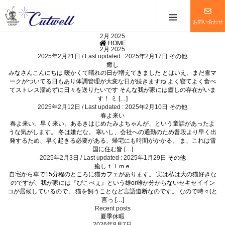
メニューを
お問い合わせ
2月 2025
HOME
2月 2025
2025年2月21日
/ Last updated :
2025年2月17日
その他
癒し
みなさんこんにちは 暖かくて晴れの日が増えてきました とはいえ、まだ雪マ
ークがついてる日もあり体調管理が大変な日が続きますね よく寝てよく食べ
てストレス溜めずに日々を送りたいです そんな我が家には癒しの存在がいま
す！ ミ […]
2025年2月12日
/ Last updated :
2025年2月10日
その他
春よ来い
春よ来い。早く来い。あるきはじめたみよちゃんが、という童話があったよ
うな気がします。 冬は嫌だな。 寒いし、会社への通勤のため普段より早く出
発するため、早く起きる必要がある、帰宅にも時間がかかる。 ま、これは雪
国に住む皆 […]
2025年2月3日
/ Last updated :
2025年1月29日
その他
癒しｔｉｍｅ
自宅から車で15分程のところに猫カフェがあります。 実は私は大の猫好きな
のですが、我が家には『ぴこべぇ』という雄or雌か分からないセキセイイン
コが居候しているので、 猫を飼うことなど言語道断なのです。 なので時々(と
言っ […]
Recent posts
夏季休暇
2026年8月7日