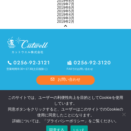
2019年8月
2019年7月
2019年6月
2019年5月
2019年4月
2019年3月
2019年2月
営業時間/8:30〜17:30(土日祝除く)
FAXでのお問い合わせ
お問い合わせ
ホーム
カットウエルとは
このサイトでは、ユーザーの利便性向上を目的としてCookieを使用
熱処理
OEM製品
しています。
オリジナル製品
設備概要
同意ボタンをクリックすると、ユーザーはこのサイトでのCookieの
採用情報
お問い合わせ
使用に同意したことになります。
プライバシーポリシー
サイトポリシー
詳細については、「
プライバシーポリシー
」をご覧ください。
同意する
いいえ