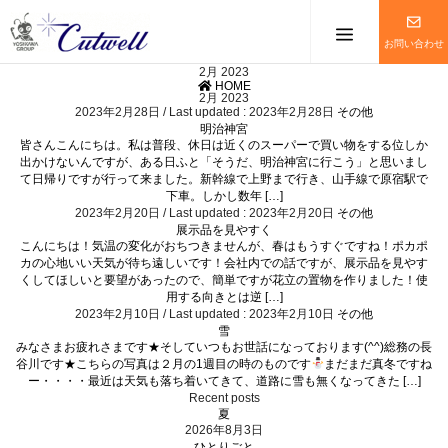
メニューを
お問い合わせ
2月 2023
HOME
2月 2023
2023年2月28日
/ Last updated :
2023年2月28日
その他
明治神宮
皆さんこんにちは。私は普段、休日は近くのスーパーで買い物をする位しか
出かけないんですが、ある日ふと「そうだ、明治神宮に行こう」と思いまし
て日帰りですが行って来ました。新幹線で上野まで行き、山手線で原宿駅で
下車。しかし数年 […]
2023年2月20日
/ Last updated :
2023年2月20日
その他
展示品を見やすく
こんにちは！気温の変化がおちつきませんが、春はもうすぐですね！ポカポ
カの心地いい天気が待ち遠しいです！会社内での話ですが、展示品を見やす
くしてほしいと要望があったので、簡単ですが花立の置物を作りました！使
用する向きとは逆 […]
2023年2月10日
/ Last updated :
2023年2月10日
その他
雪
みなさまお疲れさまです★そしていつもお世話になっております(^^)総務の長
谷川です★こちらの写真は２月の1週目の時のものです
まだまだ真冬ですね
ー・・・・最近は天気も落ち着いてきて、道路に雪も無くなってきた […]
Recent posts
夏
2026年8月3日
ひとりごと